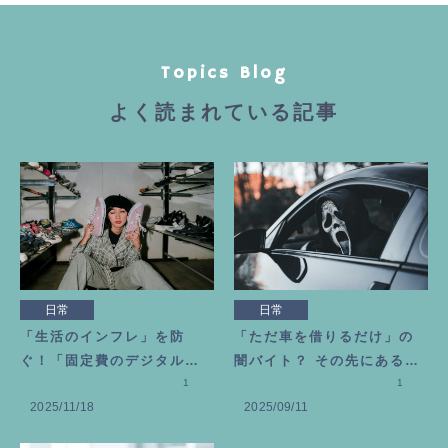
Topics Blog
よく読まれている記事
日常
日常
「生活のインフレ」を防
「ただ車を借りるだけ」の
ぐ！「固定費のデジタル断
闇バイト？ その先にある恐
捨離」のススメ
1
ろしい代償
1
2025/11/18
2025/09/11