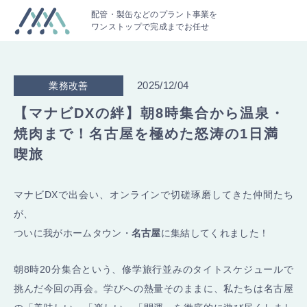
配管・製缶などのプラント事業を
ワンストップで完成までお任せ
2025/12/04
業務改善
【マナビDXの絆】朝8時集合から温泉・
焼肉まで！名古屋を極めた怒涛の1日満
喫旅
マナビDXで出会い、オンラインで切磋琢磨してきた仲間たち
が、
ついに我がホームタウン・
名古屋
に集結してくれました！
朝8時20分集合という、修学旅行並みのタイトスケジュールで
挑んだ今回の再会。学びへの熱量そのままに、私たちは名古屋