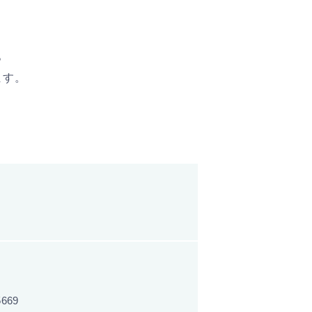
。
ます。
669