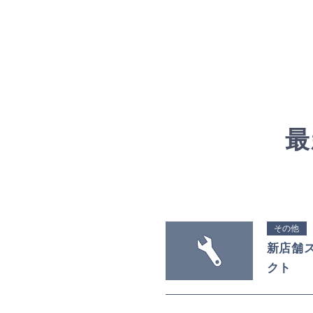
最
その他
新店舗
クト