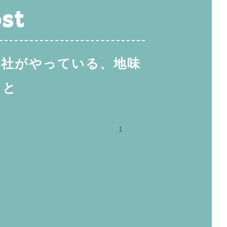
st
会社がやっている、地味
こと
1