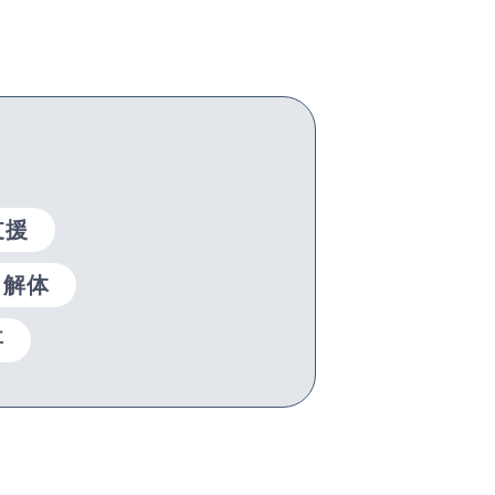
支援
解体
事