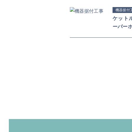
機器据付
ケット
ーバーホ