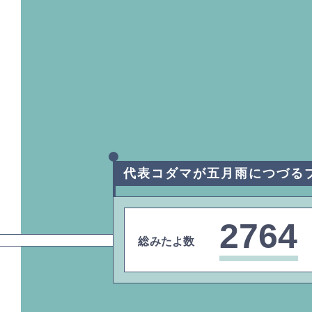
代表コダマが五月雨につづる
2764
総みたよ数