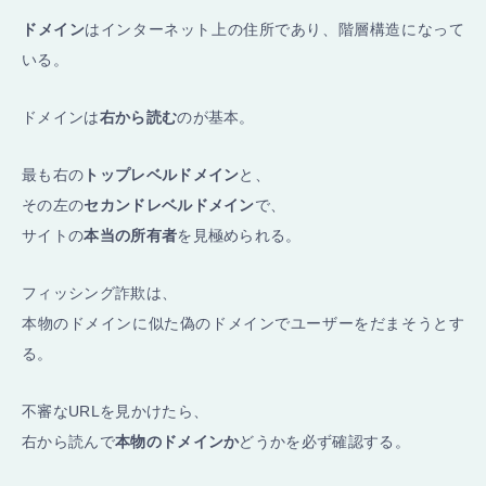
ドメイン
はインターネット上の住所であり、階層構造になって
いる。
ドメインは
右から読む
のが基本。
最も右の
トップレベルドメイン
と、
その左の
セカンドレベルドメイン
で、
サイトの
本当の所有者
を見極められる。
フィッシング詐欺は、
本物のドメインに似た偽のドメインでユーザーをだまそうとす
る。
不審なURLを見かけたら、
右から読んで
本物のドメインか
どうかを必ず確認する。