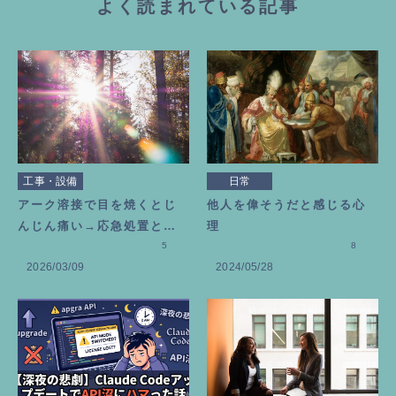
よく読まれている記事
工事・設備
日常
アーク溶接で目を焼くとじ
他人を偉そうだと感じる心
んじん痛い→応急処置とビ
理
タミン目薬を選んだ理由
5
8
2026/03/09
2024/05/28