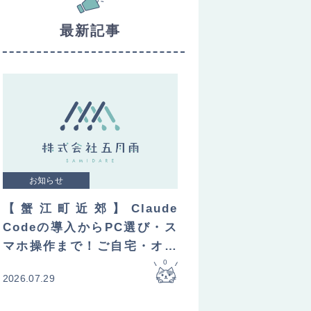
最新記事
お知らせ
【蟹江町近郊】Claude
Codeの導入からPC選び・ス
マホ操作まで！ご自宅・オフ
ィスへ直接訪問してレクチャ
0
2026.07.29
ーします