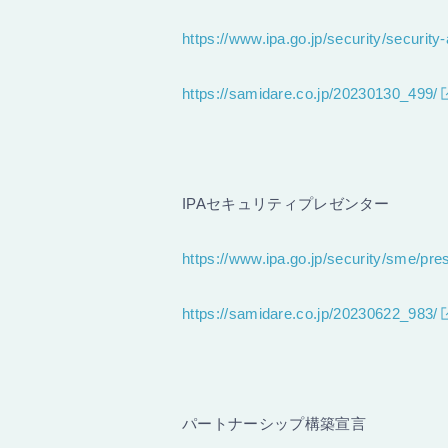
https://www.ipa.go.jp/security/security
https://samidare.co.jp/20230130_499/
IPAセキュリティプレゼンター
https://www.ipa.go.jp/security/sme/pre
https://samidare.co.jp/20230622_983/
パートナーシップ構築宣言