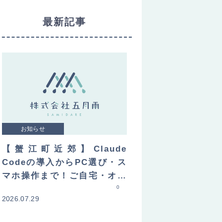
最新記事
お知らせ
【蟹江町近郊】Claude
Codeの導入からPC選び・ス
マホ操作まで！ご自宅・オフ
ィスへ直接訪問してレクチャ
0
2026.07.29
ーします