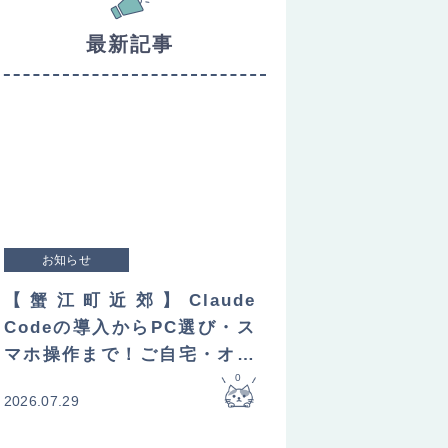
最新記事
お知らせ
【蟹江町近郊】Claude
Codeの導入からPC選び・ス
マホ操作まで！ご自宅・オフ
ィスへ直接訪問してレクチャ
0
2026.07.29
ーします