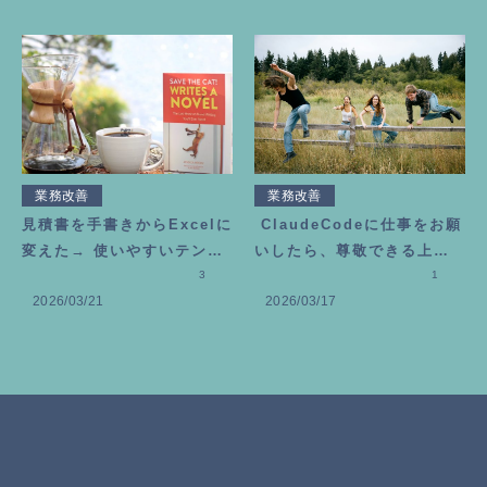
業務改善
業務改善
見積書を手書きからExcelに
ClaudeCodeに仕事をお願
変えた→ 使いやすいテンプ
いしたら、尊敬できる上司
レートの作り方
3
が増えました
1
2026/03/21
2026/03/17