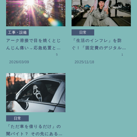
工事・設備
日常
アーク溶接で目を焼くとじ
「生活のインフレ」を防
んじん痛い→応急処置とビ
ぐ！「固定費のデジタル断
タミン目薬を選んだ理由
5
捨離」のススメ
1
2026/03/09
2025/11/18
日常
「ただ車を借りるだけ」の
闇バイト？ その先にある恐