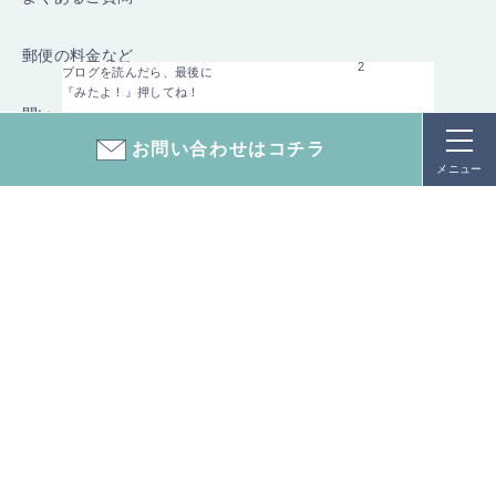
郵便の料金など
2
ブログを読んだら、最後に
『みたよ！』押してね！
問い：
料金改定実施日の前日（9月30日（月））の最後の取集後に
お問い合わせはコチラ
メニュー
「郵便ポストに」投かんされた郵便物の料金はどうなります
か。（改定後の料金が適用されますか。）
回答：
9月30日（月）の取り集め終了後でも、
10月1日（火）の最初の取り集めまでに郵便ポストに投函され
た郵便物については、旧料金（9月30日（月）までの料金）が
適用されます。
トップページ
五月雨とは