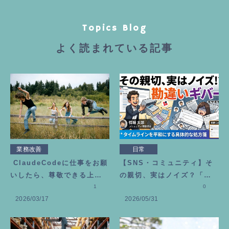
Topics Blog
よく読まれている記事
業務改善
日常
ClaudeCodeに仕事をお願
【SNS・コミュニティ】そ
いしたら、尊敬できる上司
の親切、実はノイズ？「勘
が増えました
1
違いギバー」にモヤモヤし
0
2026/03/17
2026/05/31
た時の処方箋