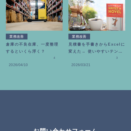
業務改善
業務改善
倉庫の不良在庫、一度整理
見積書を手書きからExcelに
するといくら浮く？
変えた→ 使いやすいテンプ
4
レートの作り方
3
2026/04/10
2026/03/21