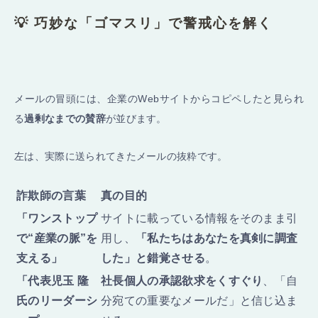
💡 巧妙な「ゴマスリ」で警戒心を解く
メールの冒頭には、企業のWebサイトからコピペしたと見られ
る
過剰なまでの賛辞
が並びます。
左は、実際に送られてきたメールの抜粋です。
詐欺師の言葉
真の目的
「ワンストップ
サイトに載っている情報をそのまま引
で“産業の脈”を
用し、
「私たちはあなたを真剣に調査
支える」
した」と錯覚させる
。
「代表児玉 隆
社長個人の承認欲求をくすぐり
、「自
氏のリーダーシ
分宛ての重要なメールだ」と信じ込ま