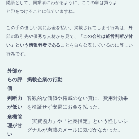
隠語として、同業者にわかるように、ここの家は買うよ
と印をつけることに似ていますね。
この手の怪しい賞にお金を払い、掲載されてしまう行為は、外
部の取引先や優秀な人材から見て、
「この会社は経営判断が甘
い」という情報弱者である
ことを自ら公表しているのに等しい
行為です。
外部か
らの評
掲載企業の行動
価
判断力
客観的な価値や権威のない賞に、費用対効果
が低い
を検証せず安易にお金を払った。
危機管
「実費協力」や「社長指定」という怪しいシ
理が甘
グナルが満載のメールに気づかなかった。
い