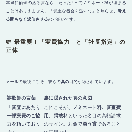
本当に価値のある賞なら、たった2日でノミネート枠が埋まる
ことはありえません。「貴重な機会を逃すな」と焦らせ、
考え
る間もなく返信させる
のが狙いです。
💸 最重要！「実費協力」と「社長指定」の
正体
メールの最後にこそ、彼らの
真の目的
が隠されています。
詐欺師の言葉
裏に隠された真の意図
「審査にあたり
これこそが、
ノミネート料、審査費
一部実費のご協
用、掲載料
といった名目の高額請求
力を頂いており
のサイン。
お金で買う賞
であること