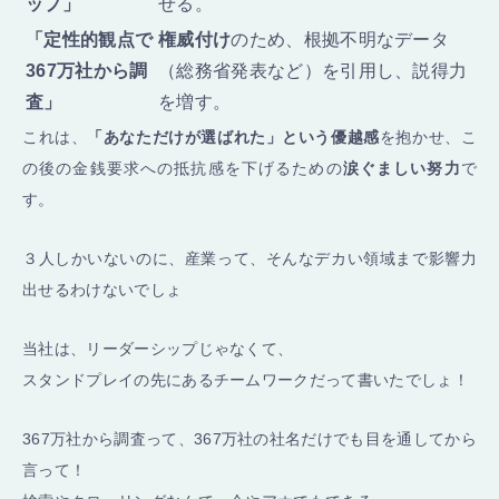
ップ」
せる。
「定性的観点で
権威付け
のため、根拠不明なデータ
367万社から調
（総務省発表など）を引用し、説得力
査」
を増す。
これは、
「あなただけが選ばれた」という優越感
を抱かせ、こ
の後の金銭要求への抵抗感を下げるための
涙ぐましい努力
で
す。
３人しかいないのに、産業って、そんなデカい領域まで影響力
出せるわけないでしょ
当社は、リーダーシップじゃなくて、
スタンドプレイの先にあるチームワークだって書いたでしょ！
367万社から調査って、367万社の社名だけでも目を通してから
言って！