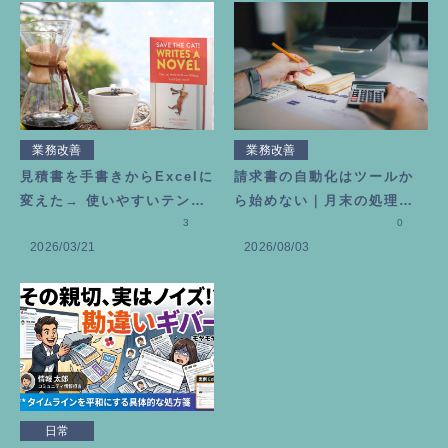
業務改善
業務改善
見積書を手書きからExcelに
請求書の自動化はツールか
変えた→ 使いやすいテンプ
ら始めない｜月末の処理を6
レートの作り方
3
0分で終わらせる考え方
0
2026/03/21
2026/08/03
日常