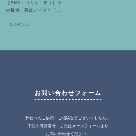
【SNS・コミュニティ】そ
の親切、実はノイズ？「勘
違いギバー」にモヤモヤし
0
2026/05/31
た時の処方箋
お問い合わせフォーム
弊社へのご依頼・ご相談などございましたら、
下記の電話番号・またはメールフォームより
お問い合わせください。