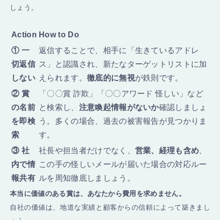
しょう。
Action
How to Do
① 一
返信することで、相手に「生きているアドレ
切返信
ス」と認識され、新たなターゲットリストに加
しない
えられます。
徹底的に無視
が鉄則です。
② 賞
「〇〇賞 詐欺」「〇〇アワード 怪しい」など
の名前
と検索し、
注意喚起情報がないか
確認しましょ
を即検
う。多くの場合、過去の被害報告が見つかりま
索
す。
③ 社
社長や担当者だけでなく、
営業、経理も含め
、
内で情
この手の怪しいメールが届いた場合の対応ルー
報共有
ルを周知徹底しましょう。
本当に価値のある賞は、あなたから費用を求めません。
自社の価値は、地道な実績と顧客からの信頼によって築きまし