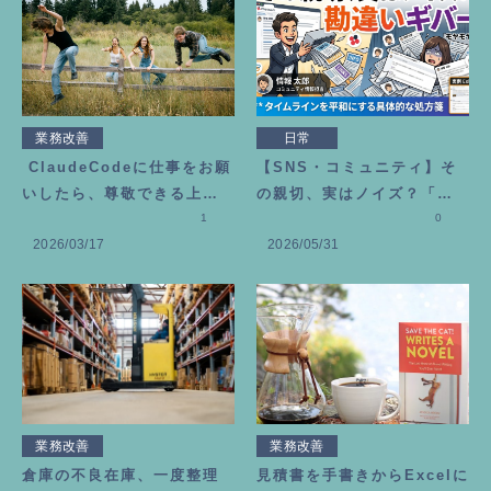
業務改善
日常
ClaudeCodeに仕事をお願
【SNS・コミュニティ】そ
いしたら、尊敬できる上司
の親切、実はノイズ？「勘
が増えました
1
違いギバー」にモヤモヤし
0
2026/03/17
2026/05/31
た時の処方箋
業務改善
業務改善
倉庫の不良在庫、一度整理
見積書を手書きからExcelに