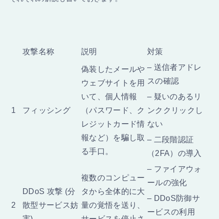
攻撃名称
説明
対策
– 送信者アドレ
偽装したメールや
スの確認
ウェブサイトを用
いて、個人情報
– 疑いのあるリ
1
フィッシング
（パスワード、ク
ンククリックし
レジットカード情
ない
報など）を騙し取
– 二段階認証
る手口。
（2FA）の導入
– ファイアウォ
複数のコンピュー
ールの強化
DDoS 攻撃 (分
タから全体的に大
– DDoS防御サ
2
散型サービス妨
量の覚悟を送り、
ービスの利用
害)
サービスを停止さ