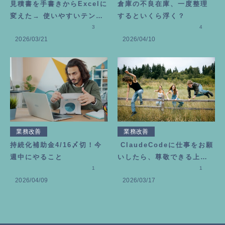
見積書を手書きからExcelに
倉庫の不良在庫、一度整理
変えた→ 使いやすいテンプ
するといくら浮く？
レートの作り方
3
4
2026/03/21
2026/04/10
業務改善
業務改善
持続化補助金4/16〆切！今
ClaudeCodeに仕事をお願
週中にやること
いしたら、尊敬できる上司
1
が増えました
1
2026/04/09
2026/03/17