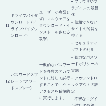
– ブラウザやプ
ラグインの最新
ユーザーが意図せ
化
ドライブバイダ
ずにマルウェアを
ウンロード (ド
– 信頼できない
11
ダウンロード・イ
ライブバイダウ
サイトの閲覧を
ンストールさせる
ンロード)
控える
攻撃。
– セキュリティ
ソフトの利用
– 強力なパスワ
ードポリシーの
一般的なパスワー
実施
ドを多数のアカウ
パスワードスプ
ントに対して試行
– アカウントロ
12
レー (パスワー
することで、不正
ックアウトの設
ドスプレー)
アクセスを積極的
定
に実行します。
– 不審なログイ
ン試行の監視