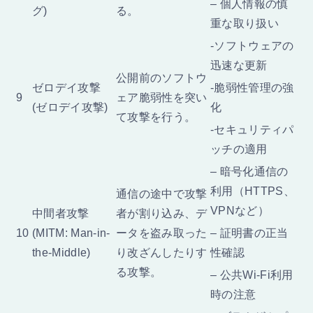
– 個人情報の慎
グ)
る。
重な取り扱い
-ソフトウェアの
迅速な更新
公開前のソフトウ
ゼロデイ攻撃
-脆弱性管理の強
9
ェア脆弱性を突い
(ゼロデイ攻撃)
化
て攻撃を行う。
-セキュリティパ
ッチの適用
– 暗号化通信の
利用（HTTPS、
通信の途中で攻撃
VPNなど）
中間者攻撃
者が割り込み、デ
10
(MITM: Man-in-
ータを盗み取った
– 証明書の正当
the-Middle)
り改ざんしたりす
性確認
る攻撃。
– 公共Wi-Fi利用
時の注意