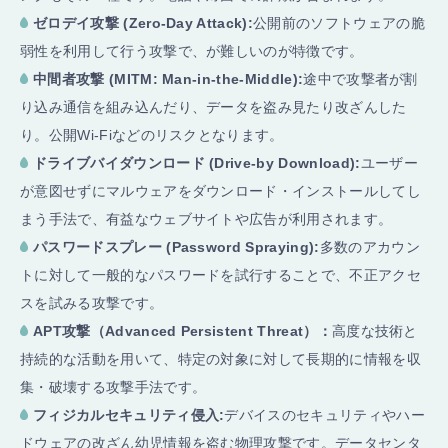
ゼロデイ攻撃 (Zero-Day Attack):
公開前のソフトウェアの脆
弱性を利用して行う攻撃で、が難しいのが特徴です。
中間者攻撃 (MITM: Man-in-the-Middle):
途中で攻撃者が割
り込み通信を組み込んだり、データを盗み見たり改ざんした
り。公開Wi-Fiなどのリスクとなります。
ドライブバイダウンロード (Drive-by Download):
ユーザー
が意図せずにマルウェアをダウンロード・インストールしてし
まう手法で、有益なウェブサイトや広告が利用されます。
パスワードスプレー (Password Spraying):
多数のアカウン
トに対して一般的なパスワードを試行することで、不正アクセ
スを試みる攻撃です。
APT攻撃（Advanced Persistent Threat）：
高度な技術と
持続的な活動を用いて、特定の対象に対して長期的に情報を収
集・破壊する攻撃手法です。
フィジカルセキュリティ侵入:
デバイスのセキュリティやハー
ドウェアの改ざん幼児情報を盗む物理攻撃です。データセンタ