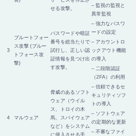
– 監視の監視と
せる攻撃。
異常監視
– 強力なパスワ
ードの設定
パスワードや暗証
ブルートフォー
番号を総当たりで
– アカウントロ
ス攻撃 (ブルー
3
試行し、正しい認
ックアウト機能
トフォース攻
証情報を見つけ出
の導入
撃)
す攻撃。
– 二段階認証
（2FA）の利用
– 信頼できるセ
脅威のあるソフト
キュリティソフ
ウェア（ウイル
トの導入
ス、トロイの木
– ソフトウェア
4
マルウェア
馬、スパイウェア
の定期的な更新
など）をシステム
– 不審なファイ
に侵入させる手