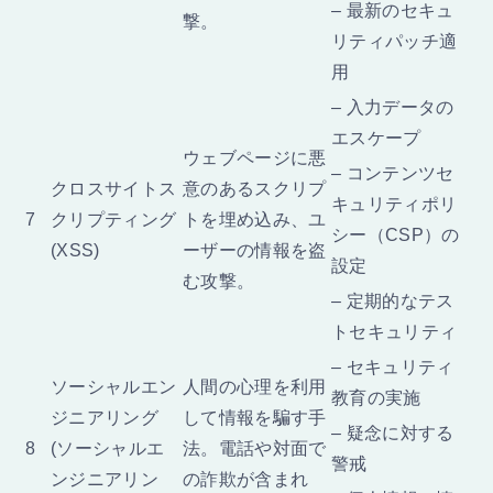
– 最新のセキュ
撃。
リティパッチ適
用
– 入力データの
エスケープ
ウェブページに悪
– コンテンツセ
クロスサイトス
意のあるスクリプ
キュリティポリ
7
クリプティング
トを埋め込み、ユ
シー（CSP）の
(XSS)
ーザーの情報を盗
設定
む攻撃。
– 定期的なテス
トセキュリティ
– セキュリティ
ソーシャルエン
人間の心理を利用
教育の実施
ジニアリング
して情報を騙す手
– 疑念に対する
8
(ソーシャルエ
法。電話や対面で
警戒
ンジニアリン
の詐欺が含まれ