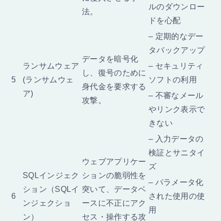
ルのダウンロー
法。
ドを心配
– 定期的なデー
タバックアップ
データを暗号化
ランサムウェア
– セキュリティ
し、復号のために
5
(ランサムウェ
ソフトの利用
身代金を要求する
ア)
– 不審なメール
攻撃。
やリンク表示で
きない
– 入力データの
検証とサニタイ
ウェブアプリケー
ズ
SQLインジェク
ションの脆弱性を
– パラメータ化
ション（SQLイ
突いて、データベ
6
された使用の使
ンジェクショ
ースに不正にアク
用
ン）
セス・操作する攻