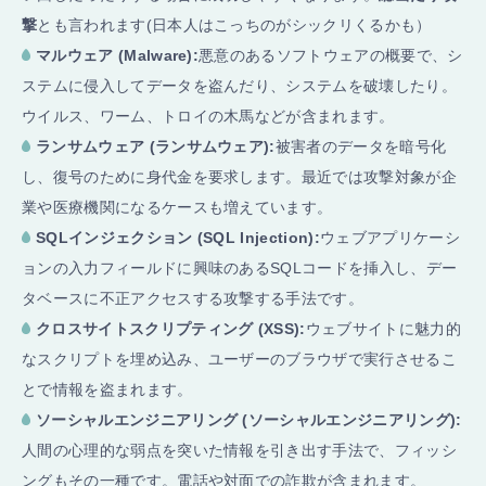
撃
とも言われます(日本人はこっちのがシックリくるかも）
マルウェア (Malware):
悪意のあるソフトウェアの概要で、シ
ステムに侵入してデータを盗んだり、システムを破壊したり。
ウイルス、ワーム、トロイの木馬などが含まれます。
ランサムウェア (ランサムウェア):
被害者のデータを暗号化
し、復号のために身代金を要求します。最近では攻撃対象が企
業や医療機関になるケースも増えています。
SQLインジェクション (SQL Injection):
ウェブアプリケーシ
ョンの入力フィールドに興味のあるSQLコードを挿入し、デー
タベースに不正アクセスする攻撃する手法です。
クロスサイトスクリプティング (XSS):
ウェブサイトに魅力的
なスクリプトを埋め込み、ユーザーのブラウザで実行させるこ
とで情報を盗まれます。
ソーシャルエンジニアリング (ソーシャルエンジニアリング):
人間の心理的な弱点を突いた情報を引き出す手法で、フィッシ
ングもその一種です。電話や対面での詐欺が含まれます。