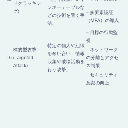
ドクラッキン
ンボーテーブルな
グ)
– 多要素認証
どの技術を置く手
（MFA）の導入
法。
– 目標の行動監
視
特定の個人や組織
標的型攻撃
– ネットワーク
を奪い合い、情報
16
(Targeted
の分離とアクセ
収集や破壊活動を
Attack)
ス制限
行う攻撃。
– セキュリティ
意識の向上