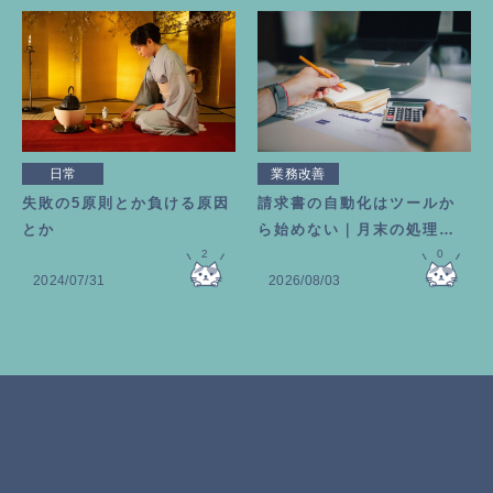
日常
業務改善
失敗の5原則とか負ける原因
請求書の自動化はツールか
とか
ら始めない｜月末の処理を6
2
0分で終わらせる考え方
0
2024/07/31
2026/08/03