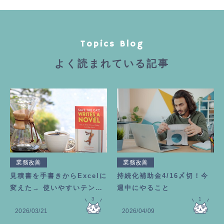
Topics Blog
よく読まれている記事
業務改善
業務改善
見積書を手書きからExcelに
持続化補助金4/16〆切！今
変えた→ 使いやすいテンプ
週中にやること
レートの作り方
3
1
2026/03/21
2026/04/09