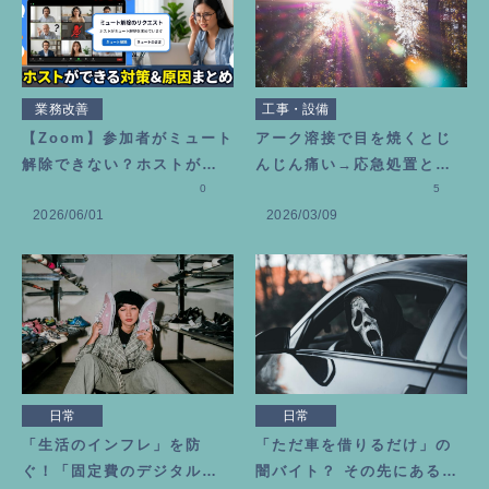
業務改善
工事・設備
【Zoom】参加者がミュート
アーク溶接で目を焼くとじ
解除できない？ホストがで
んじん痛い→応急処置とビ
きる対策と原因まとめ
0
タミン目薬を選んだ理由
5
2026/06/01
2026/03/09
日常
日常
「生活のインフレ」を防
「ただ車を借りるだけ」の
ぐ！「固定費のデジタル断
闇バイト？ その先にある恐