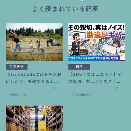
よく読まれている記事
業務改善
日常
ClaudeCodeに仕事をお願
【SNS・コミュニティ】そ
いしたら、尊敬できる上司
の親切、実はノイズ？「勘
が増えました
1
違いギバー」にモヤモヤし
0
2026/03/17
2026/05/31
た時の処方箋