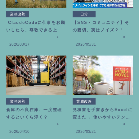
業務改善
日常
ClaudeCodeに仕事をお願
【SNS・コミュニティ】そ
いしたら、尊敬できる上司
の親切、実はノイズ？「勘
が増えました
1
違いギバー」にモヤモヤし
0
2026/03/17
2026/05/31
た時の処方箋
業務改善
業務改善
倉庫の不良在庫、一度整理
見積書を手書きからExcelに
するといくら浮く？
変えた→ 使いやすいテンプ
4
レートの作り方
3
2026/04/10
2026/03/21