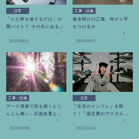
日常
工事・設備
「ただ車を借りるだけ」の
連休明けの工場、何から手
闇バイト？ その先にある恐
をつけるか
ろしい代償
1
0
2025/09/11
2026/04/17
工事・設備
日常
アーク溶接で目を焼くとじ
「生活のインフレ」を防
んじん痛い→応急処置とビ
ぐ！「固定費のデジタル断
タミン目薬を選んだ理由
5
捨離」のススメ
1
2026/03/09
2025/11/18