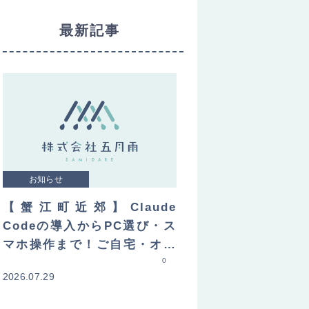
最新記事
お知らせ
【蟹江町近郊】Claude
Codeの導入からPC選び・ス
マホ操作まで！ご自宅・オフ
ィスへ直接訪問してレクチャ
0
2026.07.29
ーします