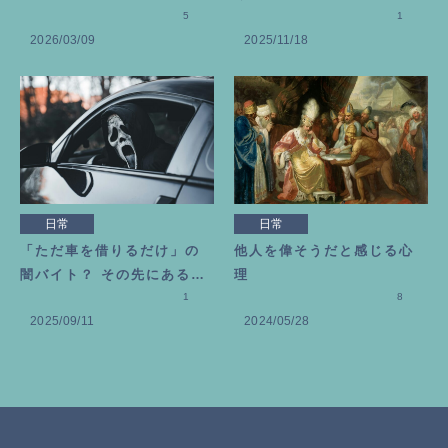
タミン目薬を選んだ理由
5
捨離」のススメ
1
2026/03/09
2025/11/18
日常
日常
「ただ車を借りるだけ」の
他人を偉そうだと感じる心
闇バイト？ その先にある恐
理
ろしい代償
1
8
2025/09/11
2024/05/28