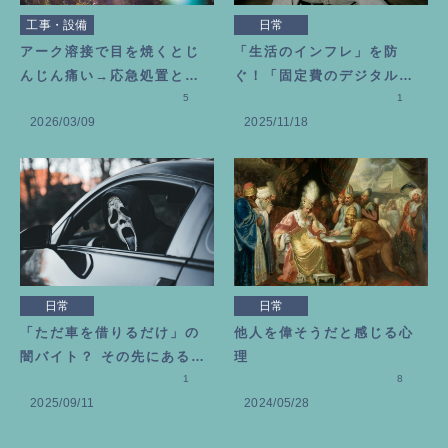
工事・設備
日常
アーク溶接で目を焼くとじ
「生活のインフレ」を防
んじん痛い→応急処置とビ
ぐ！「固定費のデジタル断
タミン目薬を選んだ理由
5
捨離」のススメ
1
2026/03/09
2025/11/18
日常
日常
「ただ車を借りるだけ」の
他人を偉そうだと感じる心
闇バイト？ その先にある恐
理
ろしい代償
1
8
2025/09/11
2024/05/28