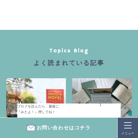
Topics Blog
よく読まれている記事
1
ブログを読んだら、最後に
『みたよ！』押してね！
業務改善
日常
お問い合わせはコチラ
見積書を手書きからExcelに
ストアカで『講座を売る』
メニュー