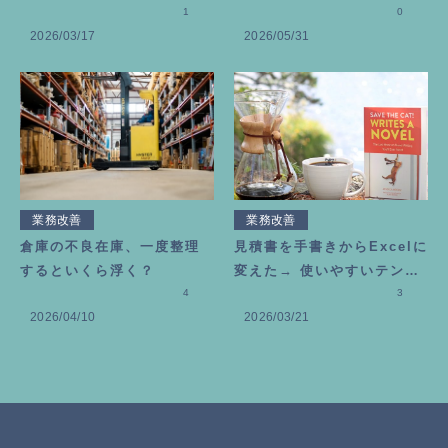
が増えました
1
違いギバー」にモヤモヤし
0
2026/03/17
2026/05/31
た時の処方箋
業務改善
業務改善
倉庫の不良在庫、一度整理
見積書を手書きからExcelに
するといくら浮く？
変えた→ 使いやすいテンプ
4
レートの作り方
3
2026/04/10
2026/03/21