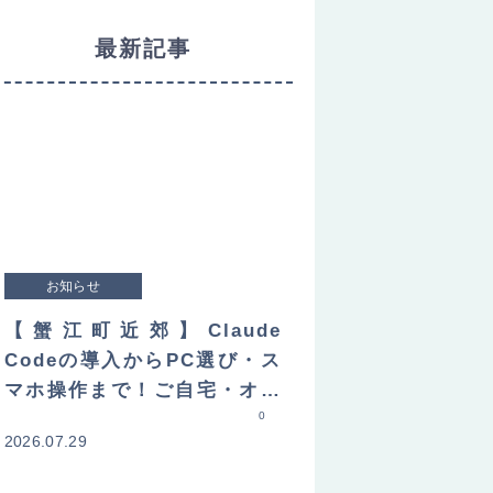
最新記事
お知らせ
【蟹江町近郊】Claude
Codeの導入からPC選び・ス
マホ操作まで！ご自宅・オフ
ィスへ直接訪問してレクチャ
0
2026.07.29
ーします