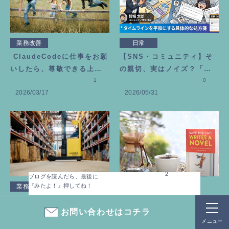
業務改善
日常
ClaudeCodeに仕事をお願
【SNS・コミュニティ】そ
いしたら、尊敬できる上司
の親切、実はノイズ？「勘
が増えました
1
違いギバー」にモヤモヤし
0
2026/03/17
2026/05/31
た時の処方箋
2
ブログを読んだら、最後に
『みたよ！』押してね！
業務改善
業務改善
倉庫の不良在庫、一度整理
見積書を手書きからExcelに
お問い合わせはコチラ
するといくら浮く？
変えた→ 使いやすいテンプ
メニュー
4
レートの作り方
3