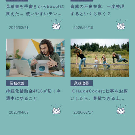
見積書を手書きからExcelに
倉庫の不良在庫、一度整理
変えた→ 使いやすいテンプ
するといくら浮く？
レートの作り方
3
4
2026/03/21
2026/04/10
業務改善
業務改善
持続化補助金4/16〆切！今
ClaudeCodeに仕事をお願
週中にやること
いしたら、尊敬できる上司
1
が増えました
1
2026/04/09
2026/03/17