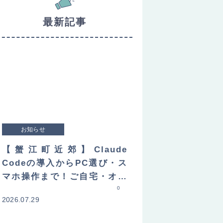
最新記事
お知らせ
【蟹江町近郊】Claude
Codeの導入からPC選び・ス
マホ操作まで！ご自宅・オフ
ィスへ直接訪問してレクチャ
0
2026.07.29
ーします