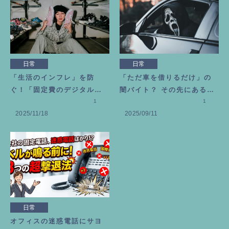
日常
日常
「生活のインフレ」を防
「ただ車を借りるだけ」の
ぐ！「固定費のデジタル断
闇バイト？ その先にある恐
捨離」のススメ
1
ろしい代償
1
2025/11/18
2025/09/11
日常
オフィスの迷惑電話にサヨ