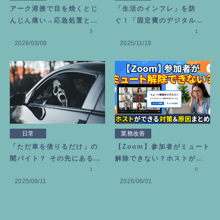
アーク溶接で目を焼くとじ
「生活のインフレ」を防
んじん痛い→応急処置とビ
ぐ！「固定費のデジタル断
タミン目薬を選んだ理由
5
捨離」のススメ
1
2026/03/09
2025/11/18
日常
業務改善
「ただ車を借りるだけ」の
【Zoom】参加者がミュート
闇バイト？ その先にある恐
解除できない？ホストがで
ろしい代償
1
きる対策と原因まとめ
0
2025/09/11
2026/06/01