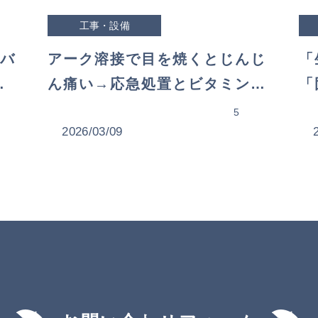
工事・設備
バ
アーク溶接で目を焼くとじんじ
「
い
ん痛い→応急処置とビタミン目
「
薬を選んだ理由
ス
5
2026/03/09