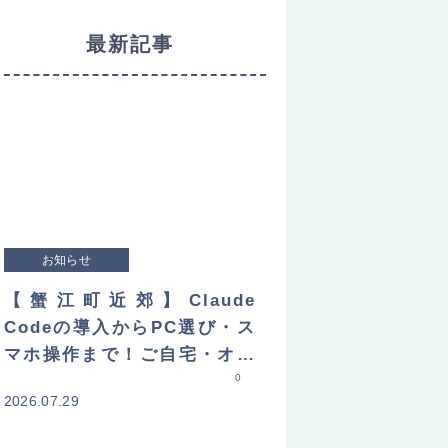
最新記事
お知らせ
【蟹江町近郊】Claude
Codeの導入からPC選び・ス
マホ操作まで！ご自宅・オフ
ィスへ直接訪問してレクチャ
0
2026.07.29
ーします