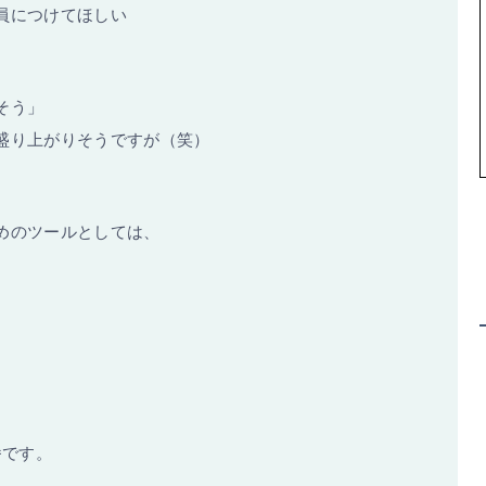
員につけてほしい
そう」
盛り上がりそうですが（笑）
めのツールとしては、
、
番です。