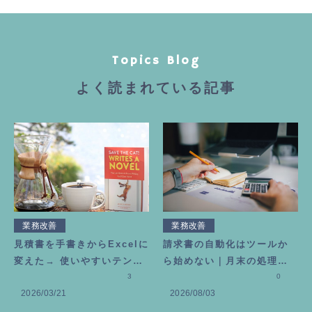
Topics Blog
よく読まれている記事
業務改善
業務改善
見積書を手書きからExcelに
請求書の自動化はツールか
変えた→ 使いやすいテンプ
ら始めない｜月末の処理を6
レートの作り方
3
0分で終わらせる考え方
0
2026/03/21
2026/08/03