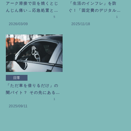
アーク溶接で目を焼くとじ
「生活のインフレ」を防
んじん痛い→応急処置とビ
ぐ！「固定費のデジタル断
タミン目薬を選んだ理由
5
捨離」のススメ
1
2026/03/09
2025/11/18
日常
「ただ車を借りるだけ」の
闇バイト？ その先にある恐
ろしい代償
1
2025/09/11