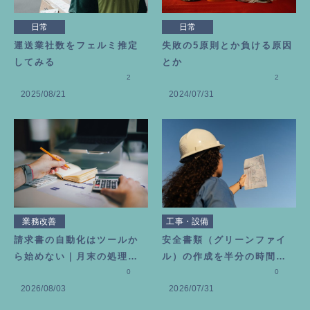
日常
日常
運送業社数をフェルミ推定
失敗の5原則とか負ける原因
してみる
とか
2
2
2025/08/21
2024/07/31
業務改善
工事・設備
請求書の自動化はツールか
安全書類（グリーンファイ
ら始めない｜月末の処理を6
ル）の作成を半分の時間に
0分で終わらせる考え方
0
する方法
0
2026/08/03
2026/07/31