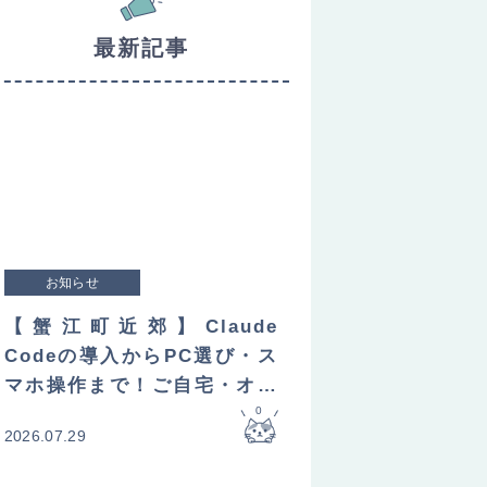
最新記事
お知らせ
【蟹江町近郊】Claude
Codeの導入からPC選び・ス
マホ操作まで！ご自宅・オフ
ィスへ直接訪問してレクチャ
0
2026.07.29
ーします