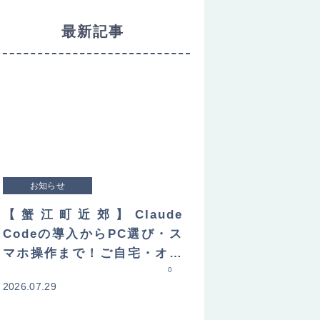
最新記事
お知らせ
【蟹江町近郊】Claude
Codeの導入からPC選び・ス
マホ操作まで！ご自宅・オフ
ィスへ直接訪問してレクチャ
0
2026.07.29
ーします