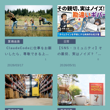
業務改善
日常
ClaudeCodeに仕事をお願
【SNS・コミュニティ】そ
いしたら、尊敬できる上司
の親切、実はノイズ？「勘
が増えました
1
違いギバー」にモヤモヤし
0
2026/03/17
2026/05/31
た時の処方箋