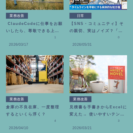
業務改善
日常
ClaudeCodeに仕事をお願
【SNS・コミュニティ】そ
いしたら、尊敬できる上司
の親切、実はノイズ？「勘
が増えました
1
違いギバー」にモヤモヤし
0
2026/03/17
2026/05/31
た時の処方箋
業務改善
業務改善
倉庫の不良在庫、一度整理
見積書を手書きからExcelに
するといくら浮く？
変えた→ 使いやすいテンプ
4
レートの作り方
3
2026/04/10
2026/03/21