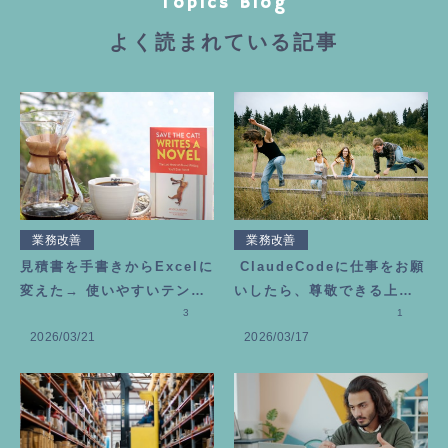
Topics Blog
よく読まれている記事
業務改善
業務改善
見積書を手書きからExcelに
ClaudeCodeに仕事をお願
変えた→ 使いやすいテンプ
いしたら、尊敬できる上司
レートの作り方
3
が増えました
1
2026/03/21
2026/03/17