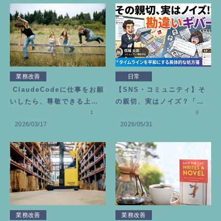
業務改善
日常
ClaudeCodeに仕事をお願
【SNS・コミュニティ】そ
いしたら、尊敬できる上司
の親切、実はノイズ？「勘
が増えました
1
違いギバー」にモヤモヤし
0
2026/03/17
2026/05/31
た時の処方箋
業務改善
業務改善