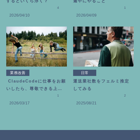
するといくら浮く？
週中にやること
4
1
2026/04/10
2026/04/09
業務改善
日常
ClaudeCodeに仕事をお願
運送業社数をフェルミ推定
いしたら、尊敬できる上司
してみる
が増えました
1
2
2026/03/17
2025/08/21