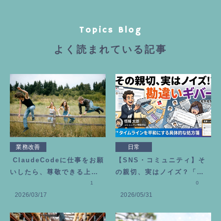
Topics Blog
よく読まれている記事
業務改善
日常
ClaudeCodeに仕事をお願
【SNS・コミュニティ】そ
いしたら、尊敬できる上司
の親切、実はノイズ？「勘
が増えました
1
違いギバー」にモヤモヤし
0
2026/03/17
2026/05/31
た時の処方箋