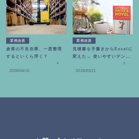
業務改善
業務改善
倉庫の不良在庫、一度整理
見積書を手書きからExcelに
するといくら浮く？
変えた→ 使いやすいテンプ
4
レートの作り方
3
2026/04/10
2026/03/21