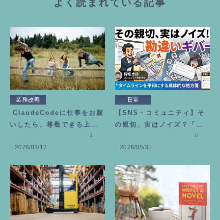
よく読まれている記事
業務改善
日常
ClaudeCodeに仕事をお願
【SNS・コミュニティ】そ
いしたら、尊敬できる上司
の親切、実はノイズ？「勘
が増えました
1
違いギバー」にモヤモヤし
0
2026/03/17
2026/05/31
た時の処方箋