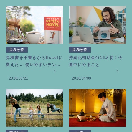
業務改善
業務改善
見積書を手書きからExcelに
持続化補助金4/16〆切！今
変えた→ 使いやすいテンプ
週中にやること
レートの作り方
3
1
2026/03/21
2026/04/09