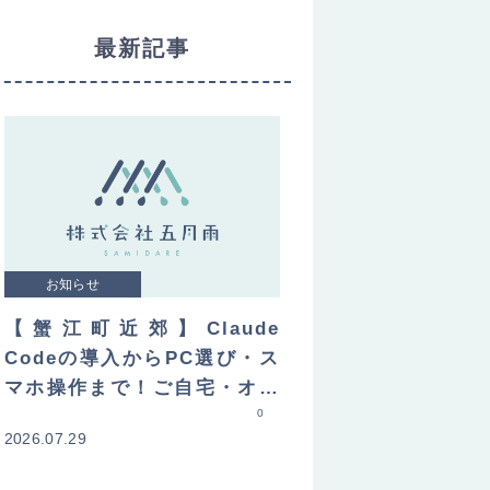
最新記事
お知らせ
【蟹江町近郊】Claude
Codeの導入からPC選び・ス
マホ操作まで！ご自宅・オフ
ィスへ直接訪問してレクチャ
0
2026.07.29
ーします