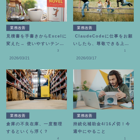
業務改善
業務改善
見積書を手書きからExcelに
ClaudeCodeに仕事をお願
変えた→ 使いやすいテンプ
いしたら、尊敬できる上司
レートの作り方
3
が増えました
1
2026/03/21
2026/03/17
業務改善
業務改善
倉庫の不良在庫、一度整理
持続化補助金4/16〆切！今
するといくら浮く？
週中にやること
4
1