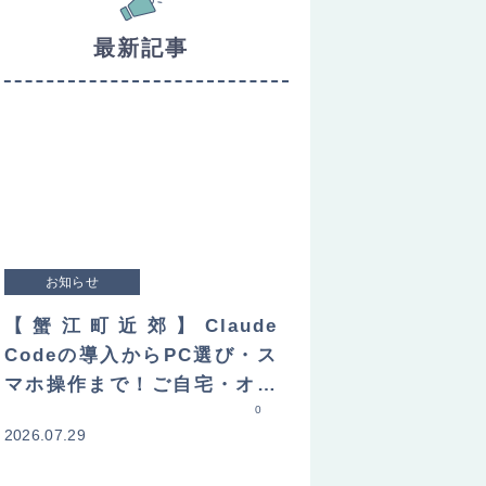
最新記事
お知らせ
【蟹江町近郊】Claude
Codeの導入からPC選び・ス
マホ操作まで！ご自宅・オフ
ィスへ直接訪問してレクチャ
0
2026.07.29
ーします