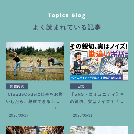
Topics Blog
よく読まれている記事
業務改善
日常
ClaudeCodeに仕事をお願
【SNS・コミュニティ】そ
いしたら、尊敬できる上司
の親切、実はノイズ？「勘
が増えました
1
違いギバー」にモヤモヤし
0
2026/03/17
2026/05/31
た時の処方箋