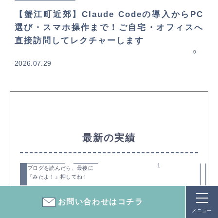
【蟹江町近郊】Claude Codeの導入からPC
選び・スマホ操作まで！ご自宅・オフィスへ
直接訪問してレクチャーします
0
2026.07.29
最新の実績
1
2025/11/30
ブログを読んだら、最後に
その他
『みたよ！』押してね！
新店舗スタートアッププロジェク
ト
お問い合わせはコチラ
メニュー