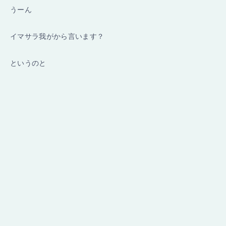
うーん
イマサラ我がから言います？
というのと