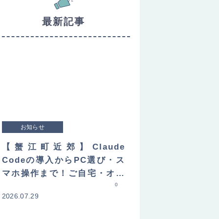
最新記事
お知らせ
【蟹江町近郊】Claude
Codeの導入からPC選び・ス
マホ操作まで！ご自宅・オフ
ィスへ直接訪問してレクチャ
0
2026.07.29
ーします